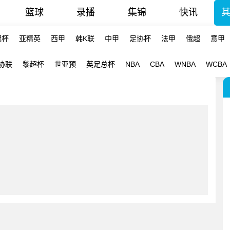
篮球
录播
集锦
快讯
冠杯
亚精英
西甲
韩K联
中甲
足协杯
法甲
俄超
意甲
协联
黎超杯
世亚预
英足总杯
NBA
CBA
WNBA
WCBA