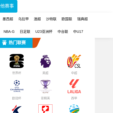
其他赛事
墨西超
乌拉甲
澳超
沙特联
欧国联
瑞典超
NBA-G
日足联
U23亚洲杯
中台联
中U17
热门联赛
世界杯
英超
中超
欧冠杯
亚精英
西甲