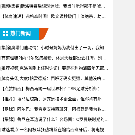
[视频/集锦]斯洛特赛后谈球迷嘘：我当时觉得那不是嘘
声，但同
【体育速递】弗格森时间！欧文读秒破门上演绝杀，助曼
联赢下曼市
热门新闻
[集锦]奥塔门迪动情：小时候妈妈为我付出了一切，我知道
她也很
[有道理嘛?]内马尔怒怼黑粉：休息天我都没去打牌，别再
对我指
[推荐视频]克洛普刚上任时许诺！要是在利物浦四年无冠，
就去瑞
[体育头条]大度❗️帕雷德斯：西班牙确实更强，其他没啥好
辟谣
【点赞梅西】梅西再踢一届世界杯？TSN足球分析师：存
在可能性
【推荐】博马尼琼斯：罗宾逊技术更全面，但邓肯有那种
“狠劲”！
【足球】阿尔巴：我肯定支持西班牙，阿根廷是我为数不
多会看的球
【集锦】鲁尼在耳边说了什么？名场面：C罗曼联时期的战
斧式任意
[球迷看点]一名阿根廷狂热粉丝在输给西班牙后，将电视从