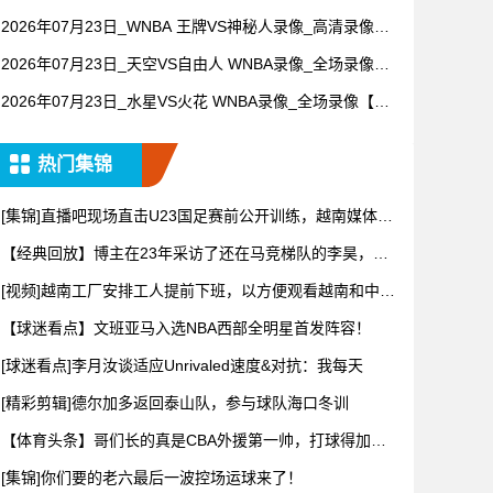
录像【视频集锦】
2026年07月23日_WNBA 王牌VS神秘人录像_高清录像
【全场回放】
2026年07月23日_天空VS自由人 WNBA录像_全场录像
【全场回放】
2026年07月23日_水星VS火花 WNBA录像_全场录像【全
场回放】
热门集锦
[集锦]直播吧现场直击U23国足赛前公开训练，越南媒体也
来到
【经典回放】博主在23年采访了还在马竞梯队的李昊，当
时还很羞
[视频]越南工厂安排工人提前下班，以方便观看越南和中国
的U2
【球迷看点】文班亚马入选NBA西部全明星首发阵容！
[球迷看点]李月汝谈适应Unrivaled速度&对抗：我每天
[精彩剪辑]德尔加多返回泰山队，参与球队海口冬训
【体育头条】哥们长的真是CBA外援第一帅，打球得加加
劲儿..
[集锦]你们要的老六最后一波控场运球来了！