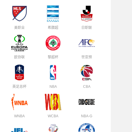
美职业
希腊超
日职联
欧协联
黎超杯
世亚预
英足总杯
NBA
CBA
WNBA
WCBA
NBA-G