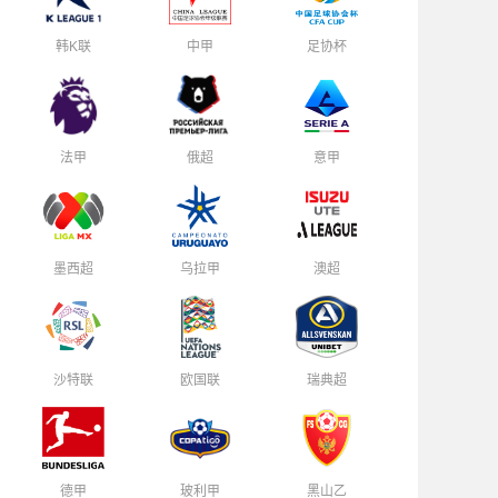
韩K联
中甲
足协杯
法甲
俄超
意甲
墨西超
乌拉甲
澳超
沙特联
欧国联
瑞典超
德甲
玻利甲
黑山乙