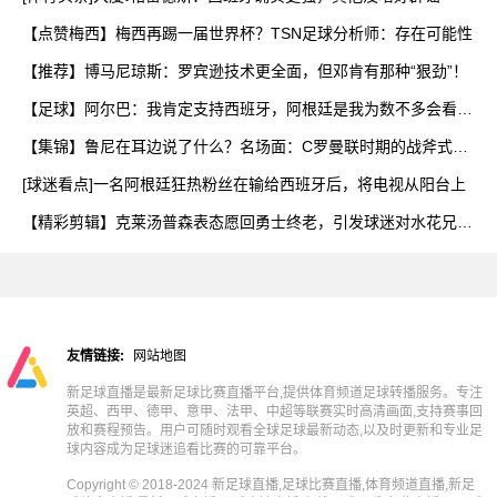
【点赞梅西】梅西再踢一届世界杯？TSN足球分析师：存在可能性
【推荐】博马尼琼斯：罗宾逊技术更全面，但邓肯有那种“狠劲”！
【足球】阿尔巴：我肯定支持西班牙，阿根廷是我为数不多会看的
球
【集锦】鲁尼在耳边说了什么？名场面：C罗曼联时期的战斧式任
意
[球迷看点]一名阿根廷狂热粉丝在输给西班牙后，将电视从阳台上
【精彩剪辑】克莱汤普森表态愿回勇士终老，引发球迷对水花兄弟
重
友情链接:
网站地图
新足球直播是最新足球比赛直播平台,提供体育频道足球转播服务。专注
英超、西甲、德甲、意甲、法甲、中超等联赛实时高清画面,支持赛事回
放和赛程预告。用户可随时观看全球足球最新动态,以及时更新和专业足
球内容成为足球迷追看比赛的可靠平台。
Copyright © 2018-2024 新足球直播,足球比赛直播,体育频道直播,新足