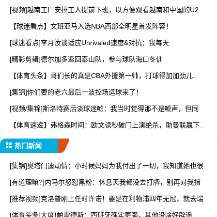
[视频]越南工厂安排工人提前下班，以方便观看越南和中国的U2
【球迷看点】文班亚马入选NBA西部全明星首发阵容！
[球迷看点]李月汝谈适应Unrivaled速度&对抗：我每天
[精彩剪辑]德尔加多返回泰山队，参与球队海口冬训
【体育头条】哥们长的真是CBA外援第一帅，打球得加加劲儿..
[集锦]你们要的老六最后一波控场运球来了！
[视频/集锦]斯洛特赛后谈球迷嘘：我当时觉得那不是嘘声，但同
【体育速递】弗格森时间！欧文读秒破门上演绝杀，助曼联赢下曼
市
热门新闻
[集锦]奥塔门迪动情：小时候妈妈为我付出了一切，我知道她也很
[有道理嘛?]内马尔怒怼黑粉：休息天我都没去打牌，别再对我指
[推荐视频]克洛普刚上任时许诺！要是在利物浦四年无冠，就去瑞
[体育头条]大度❗️帕雷德斯：西班牙确实更强，其他没啥好辟谣