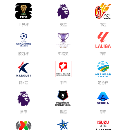
世界杯
英超
中超
欧冠杯
亚精英
西甲
韩K联
中甲
足协杯
法甲
俄超
意甲