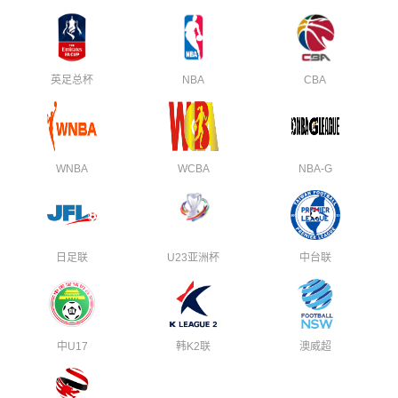
英足总杯
NBA
CBA
WNBA
WCBA
NBA-G
日足联
U23亚洲杯
中台联
中U17
韩K2联
澳威超