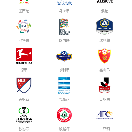
墨西超
乌拉甲
澳超
沙特联
欧国联
瑞典超
德甲
玻利甲
黑山乙
美职业
希腊超
日职联
欧协联
黎超杯
世亚预