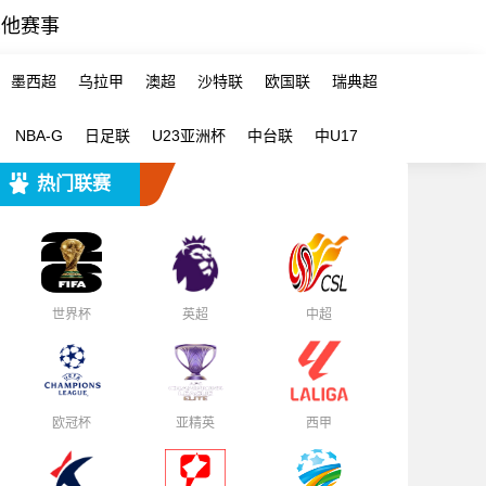
其他赛事
墨西超
乌拉甲
澳超
沙特联
欧国联
瑞典超
NBA-G
日足联
U23亚洲杯
中台联
中U17
热门联赛
世界杯
英超
中超
欧冠杯
亚精英
西甲