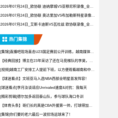
像【全场回放】
2026年07月24日_欧协联 迪纳摩城VS亚穆尼积录像_全场
录像【全场回放】
2026年07月24日_欧协联 奥达里加VS布加勒斯特星录像_
全场录像【全场回放】
2026年07月24日_艾斯卡迪斯VS瓦杜兹 欧协联录像_全场
录像【全场回放】
热门集锦
[集锦]直播吧现场直击U23国足赛前公开训练，越南媒体也
来到
【经典回放】博主在23年采访了还在马竞梯队的李昊，当
时还很羞
[视频]越南工厂安排工人提前下班，以方便观看越南和中国
的U2
【球迷看点】文班亚马入选NBA西部全明星首发阵容！
[球迷看点]李月汝谈适应Unrivaled速度&对抗：我每天
[精彩剪辑]德尔加多返回泰山队，参与球队海口冬训
【体育头条】哥们长的真是CBA外援第一帅，打球得加加
劲儿..
[集锦]你们要的老六最后一波控场运球来了！