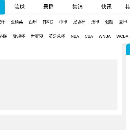
篮球
录播
集锦
快讯
冠杯
亚精英
西甲
韩K联
中甲
足协杯
法甲
俄超
意甲
协联
黎超杯
世亚预
英足总杯
NBA
CBA
WNBA
WCBA