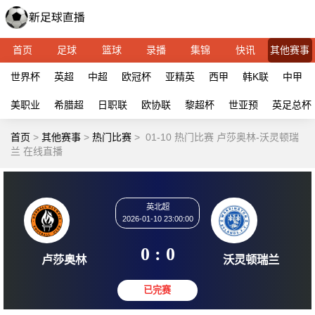
首页
足球
篮球
录播
集锦
快讯
其他赛事
世界杯
英超
中超
欧冠杯
亚精英
西甲
韩K联
中甲
美职业
希腊超
日职联
欧协联
黎超杯
世亚预
英足总杯
首页
>
其他赛事
>
热门比赛
>
01-10 热门比赛 卢莎奥林-沃灵顿瑞
兰 在线直播
英北超
2026-01-10 23:00:00
0 : 0