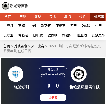
首页
足球
篮球
录播
集锦
快讯
其他赛事
世界杯
英超
中超
欧冠杯
亚精英
西甲
韩K联
中甲
美职业
希腊超
日职联
欧协联
黎超杯
世亚预
英足总杯
首页
>
其他赛事
>
热门比赛
>
02-07 热门比赛 塔波斯科-格拉茨风
暴青年队 在线直播
球会友谊
2026-02-07 18:00:00
0 : 0