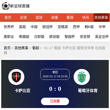
首页
足球
篮球
录播
集锦
快讯
其他赛事
世界杯
英超
中超
欧冠杯
亚精英
西甲
韩K联
中甲
美职业
希腊超
日职联
欧协联
黎超杯
世亚预
英足总杯
首页
>
其他赛事
>
葡超
>
01-17 葡超 卡萨比亚-葡萄牙体育 在线直
播
葡超
2026-01-17 04:15:00
0 : 0