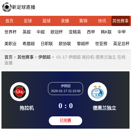
首页
足球
篮球
录播
集锦
快讯
其他赛事
世界杯
英超
中超
欧冠杯
亚精英
西甲
韩K联
中甲
美职业
希腊超
日职联
欧协联
黎超杯
世亚预
英足总杯
首页
>
其他赛事
>
伊朗超
>
01-17 伊朗超 拖拉机-德黑兰独立 在线
直播
伊朗超
2026-01-17 21:15:00
0 : 0