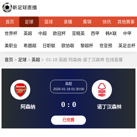
首页
足球
篮球
录播
集锦
快讯
其他赛事
世界杯
英超
中超
欧冠杯
亚精英
西甲
韩K联
中甲
美职业
希腊超
日职联
欧协联
黎超杯
世亚预
英足总杯
首页
>
足球
>
英超
>
01-18 英超 阿森纳-诺丁汉森林 在线直播
英超
2026-01-18 01:30:00
0 : 0
阿森纳
诺丁汉