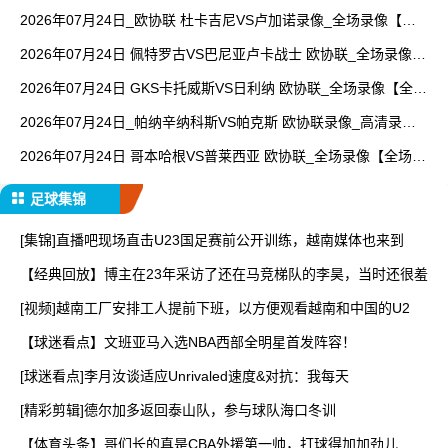
【全场回放】
2026年07月24日_欧协联 杜卡吉尼VS卢加诺录像_全场录像【全
场回放】
2026年07月24日 佩特罗古VS巴尼亚卢卡战士 欧协联_全场录像
【全场回放】
2026年07月24日 GKS卡托威斯VS日利纳 欧协联_全场录像【全场
回放】
2026年07月24日_帕纳辛纳科斯VS帕克斯 欧协联录像_高清录像
【全场回放】
2026年07月24日 哥本哈根VS普莱西亚 欧协联_全场录像【全场回
放】
足球集锦
[集锦]直播吧现场直击U23国足赛前公开训练，越南媒体也来到
【经典回放】博主在23年采访了还在马竞梯队的李昊，当时还很羞
[视频]越南工厂安排工人提前下班，以方便观看越南和中国的U2
【球迷看点】文班亚马入选NBA西部全明星首发阵容！
[球迷看点]李月汝谈适应Unrivaled速度&对抗：我每天
[精彩剪辑]德尔加多返回泰山队，参与球队海口冬训
【体育头条】哥们长的真是CBA外援第一帅，打球得加加劲儿..