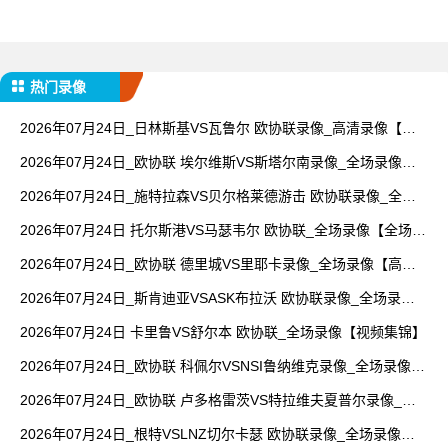
热门录像
2026年07月24日_日林斯基VS瓦鲁尔 欧协联录像_高清录像【全
场回放】
2026年07月24日_欧协联 埃尔维斯VS斯塔尔南录像_全场录像
【全场回放】
2026年07月24日_施特拉森VS贝尔格莱德游击 欧协联录像_全场
录像【全场回放】
2026年07月24日 托尔斯港VS马瑟韦尔 欧协联_全场录像【全场回
放】
2026年07月24日_欧协联 德里城VS里耶卡录像_全场录像【高清
回放】
2026年07月24日_斯肯迪亚VSASK布拉沃 欧协联录像_全场录像
【视频集锦】
2026年07月24日 卡里鲁VS舒尔本 欧协联_全场录像【视频集锦】
2026年07月24日_欧协联 科佩尔VSNSI鲁纳维克录像_全场录像
【高清回放】
2026年07月24日_欧协联 卢多格雷茨VS特拉维夫夏普尔录像_全
场录像【视频集锦】
2026年07月24日_根特VSLNZ切尔卡瑟 欧协联录像_全场录像