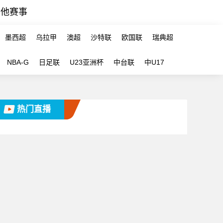
其他赛事
墨西超
乌拉甲
澳超
沙特联
欧国联
瑞典超
NBA-G
日足联
U23亚洲杯
中台联
中U17
热门直播