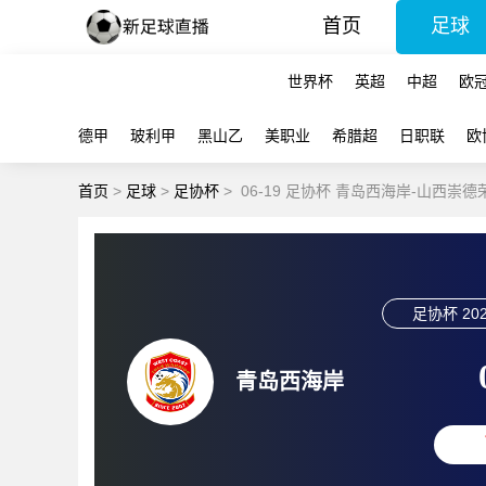
首页
足球
世界杯
英超
中超
欧
德甲
玻利甲
黑山乙
美职业
希腊超
日职联
欧
首页
>
足球
>
足协杯
>
06-19 足协杯 青岛西海岸-山西崇
足协杯
202
青岛西海岸