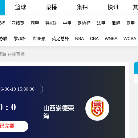
篮球
录播
集锦
快讯
冠杯
亚精英
西甲
韩K联
中甲
足协杯
法甲
俄超
意甲
协联
黎超杯
世亚预
英足总杯
NBA
CBA
WNBA
WCBA
德荣海 在线直播
6-06-19 15:30:00
0 : 0
山西崇德荣
海
已完赛